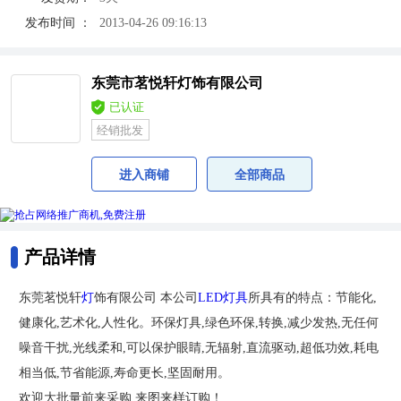
发布时间 ：
2013-04-26 09:16:13
东莞市茗悦轩灯饰有限公司
已认证
经销批发
进入商铺
全部商品
产品详情
东莞茗悦轩
灯
饰有限公司 本公司
LED灯具
所具有的特点：节能化,
健康化,艺术化,人性化。环保灯具,绿色环保,转换,减少发热,无任何
噪音干扰,光线柔和,可以保护眼睛,无辐射,直流驱动,超低功效,耗电
相当低,节省能源,寿命更长,坚固耐用。
欢迎大批量前来采购,来图来样订购！